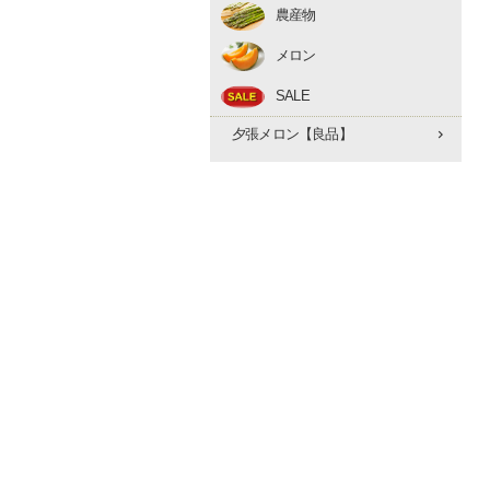
農産物
アスパラ
メロン
とうもろこし
赤肉メロン
たまねぎ
SALE
夕張メロン【優品】
早期予約 10月下旬
夕張メロン【良品】