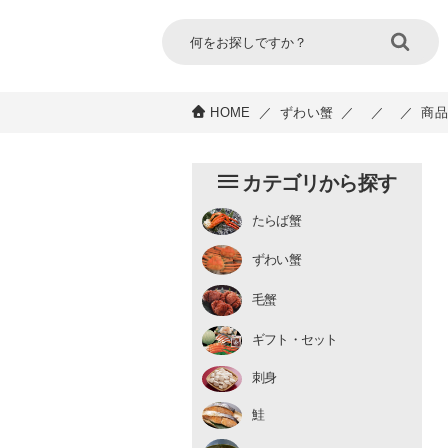
HOME
／
ずわい蟹
／
／
／
商品
カテゴリから探す
たらば蟹
チルド
ずわい蟹
むき身
むき身
生冷凍
毛蟹
チルド
ギフト・セット
刺身
鮭