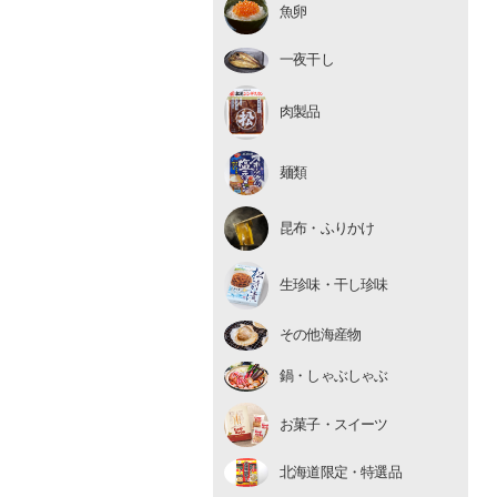
魚卵
いくら
たらこ・明太子
一夜干し
数の子
肉製品
麺類
昆布・ふりかけ
生珍味
生珍味・干し珍味
干し珍味
その他海産物
鍋・しゃぶしゃぶ
お菓子・スイーツ
北海道限定・特選品