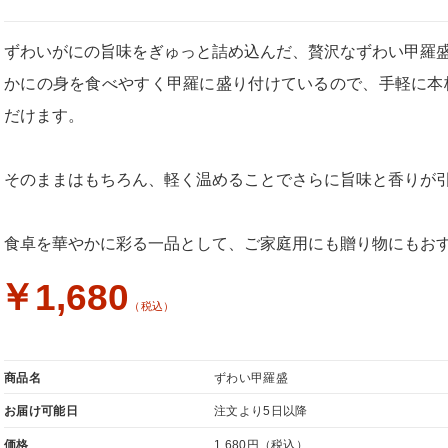
ずわいがにの旨味をぎゅっと詰め込んだ、贅沢なずわい甲羅
かにの身を食べやすく甲羅に盛り付けているので、手軽に本
だけます。
そのままはもちろん、軽く温めることでさらに旨味と香りが
食卓を華やかに彩る一品として、ご家庭用にも贈り物にもお
￥1,680
（税込）
商品名
ずわい甲羅盛
お届け可能日
注文より5日以降
価格
1,680円
（税込）