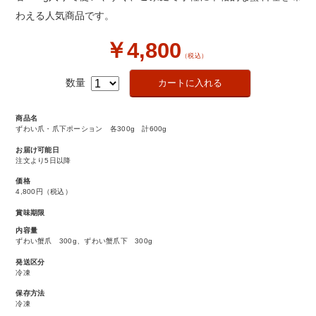
わえる人気商品です。
￥4,800
（税込）
数量
商品名
ずわい爪・爪下ポーション 各300g 計600g
お届け可能日
注文より5日以降
価格
4,800円
（税込）
賞味期限
内容量
ずわい蟹爪 300g、ずわい蟹爪下 300g
発送区分
冷凍
保存方法
冷凍