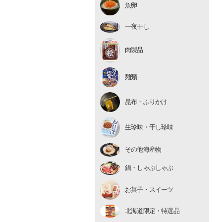
魚卵
いくら
たらこ・明太子
一夜干し
数の子
肉製品
麺類
昆布・ふりかけ
生珍味
生珍味・干し珍味
干し珍味
その他海産物
鍋・しゃぶしゃぶ
お菓子・スイーツ
北海道限定・特選品