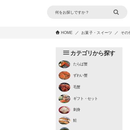
HOME
／
お菓子・スイーツ
／
その
カテゴリから探す
たらば蟹
チルド
ずわい蟹
むき身
むき身
生冷凍
毛蟹
チルド
ギフト・セット
刺身
鮭