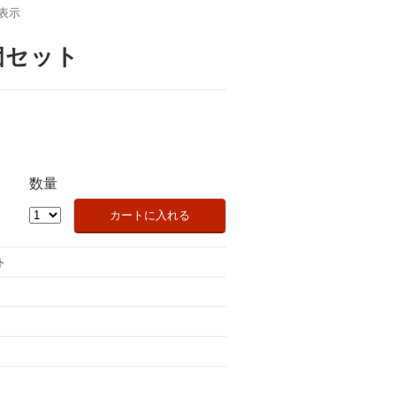
表示
個セット
数量
ト