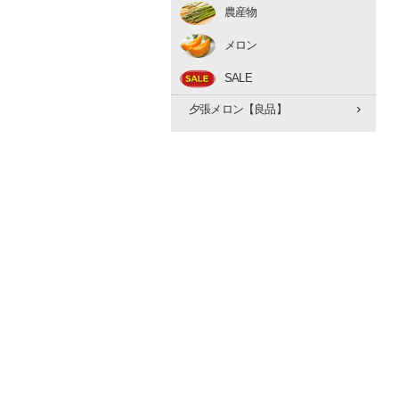
農産物
アスパラ
メロン
とうもろこし
赤肉メロン
たまねぎ
SALE
夕張メロン【優品】
早期予約 10月下旬
夕張メロン【良品】