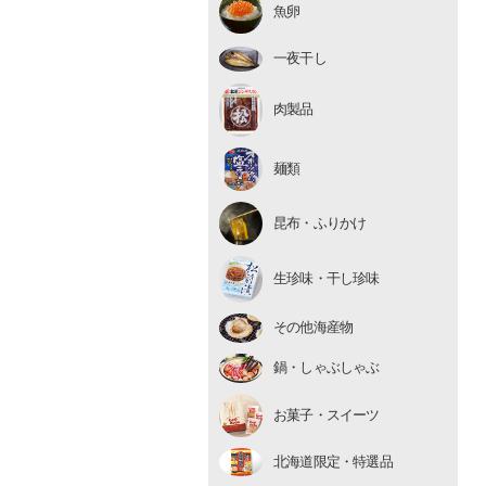
魚卵
いくら
たらこ・明太子
一夜干し
数の子
肉製品
麺類
昆布・ふりかけ
生珍味
生珍味・干し珍味
干し珍味
その他海産物
鍋・しゃぶしゃぶ
お菓子・スイーツ
北海道限定・特選品