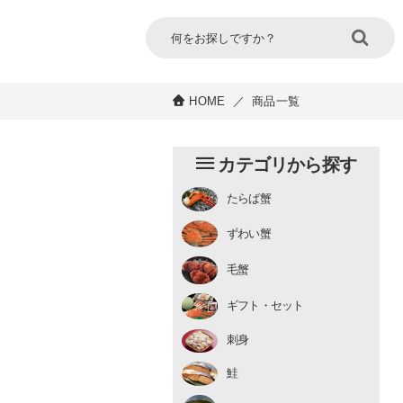
HOME
／
商品一覧
カテゴリから探す
たらば蟹
チルド
ずわい蟹
むき身
むき身
生冷凍
毛蟹
チルド
ギフト・セット
刺身
鮭