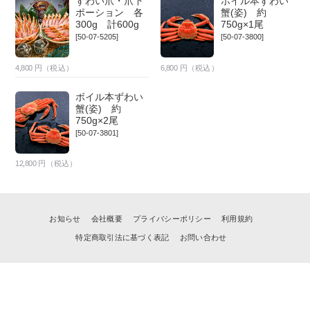
ずわい爪・爪下
ボイル本ずわい
ポーション 各
蟹(姿) 約
300g 計600g
750g×1尾
[50-07-5205]
[50-07-3800]
4,800
円（税込）
6,800
円（税込）
ボイル本ずわい
蟹(姿) 約
750g×2尾
[50-07-3801]
12,800
円（税込）
お知らせ
会社概要
プライバシーポリシー
利用規約
特定商取引法に基づく表記
お問い合わせ