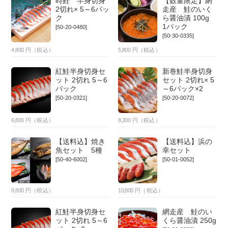
時鮭 半身切身
【数量限定】網
2切れ× 5～6パッ
走産 鮭のいく
ク
ら醤油漬 100g
1パック
[50-20-0480]
[50-30-0335]
4,800
円（税込）
5,800
円（税込）
紅鮭半身切身セ
新巻鮭半身切身
ット 2切れ 5～6
セット 2切れ× 5
パック
～6パック×2
[50-20-0321]
[50-20-0072]
6,800
円（税込）
8,200
円（税込）
【送料込】焼き
【送料込】浜の
魚セット 5種
幸セット
[50-40-6002]
[50-01-0052]
9,800
円（税込）
10,800
円（税込）
紅鮭半身切身セ
網走産 鮭のい
ット 2切れ 5～6
くら醤油漬 250g