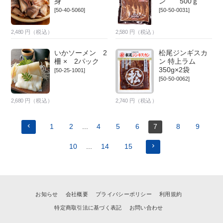
身
ン 500ｇ
[50-40-5060]
[50-50-0031]
2,480
円（税込）
2,580
円（税込）
いかソーメン 2
松尾ジンギスカ
柵 × 2パック
ン 特上ラム
350g×2袋
[50-25-1001]
[50-50-0062]
2,680
円（税込）
2,740
円（税込）
1
2
...
4
5
6
7
8
9
10
...
14
15
お知らせ
会社概要
プライバシーポリシー
利用規約
特定商取引法に基づく表記
お問い合わせ