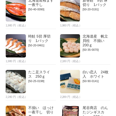
北海道産桜ます
新巻鮭 5切 厚
一夜干し
切り 1パック
[50-40-0090]
[50-20-0191]
1,980
円（税込）
1,980
円（税込）
時鮭 5切 厚切
北海道産 帆立
り 1パック
貝柱 不揃い
200ｇ
[50-20-0461]
[50-35-0070]
1,980
円（税込）
2,180
円（税込）
たこ足スライ
白い恋人 24枚
ス 250ｇ
入 ホワイト
[50-25-0198]
[50-90-0141]
2,280
円（税込）
2,289
円（税込）
不揃い ほっけ
尾谷商店 のん
一夜干し 切り
たジンギスカ