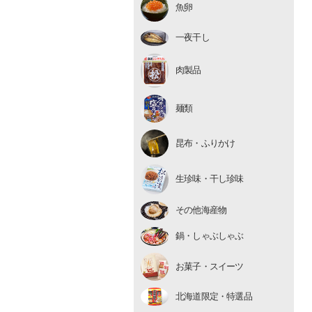
魚卵
いくら
たらこ・明太子
一夜干し
数の子
肉製品
麺類
昆布・ふりかけ
生珍味
生珍味・干し珍味
干し珍味
その他海産物
鍋・しゃぶしゃぶ
お菓子・スイーツ
北海道限定・特選品