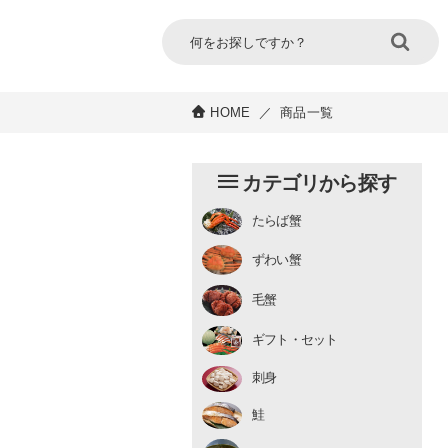
HOME
／
商品一覧
カテゴリから探す
たらば蟹
チルド
ずわい蟹
むき身
むき身
生冷凍
毛蟹
チルド
ギフト・セット
刺身
鮭