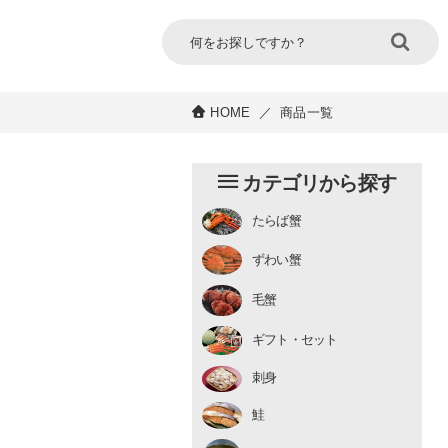
HOME
／
商品一覧
カテゴリから探す
たらば蟹
チルド
ずわい蟹
むき身
むき身
生冷凍
毛蟹
チルド
ギフト・セット
刺身
鮭