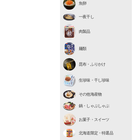
魚卵
いくら
たらこ・明太子
一夜干し
数の子
肉製品
麺類
昆布・ふりかけ
生珍味
生珍味・干し珍味
干し珍味
その他海産物
鍋・しゃぶしゃぶ
お菓子・スイーツ
北海道限定・特選品