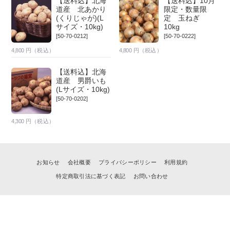
【送料込】北海
【送料込】10月
道産 北あかり
限定・数量限
(くりじゃが)(L
定 玉ねぎ
サイズ・10kg)
10kg
[50-70-0212]
[50-70-0222]
4,800
円（税込）
4,800
円（税込）
【送料込】北海
道産 男爵いも
(Lサイズ・10kg)
[50-70-0202]
4,300
円（税込）
お知らせ
会社概要
プライバシーポリシー
利用規約
特定商取引法に基づく表記
お問い合わせ