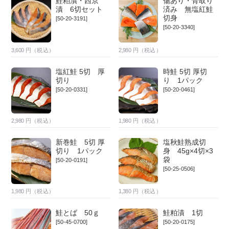
鮭粕漬・西京
傷あり・骨取り
漬 6切セット
済み 無塩紅鮭
切身
[50-20-3191]
[50-20-3340]
3,600
円（税込）
2,980
円（税込）
塩紅鮭 5切 厚
時鮭 5切 厚切
切り
り 1パック
[50-20-0331]
[50-20-0461]
2,980
円（税込）
1,980
円（税込）
新巻鮭 5切 厚
塩秋鮭熟成切
切り 1パック
身 45g×4切×3
袋
[50-20-0191]
[50-25-0506]
1,980
円（税込）
1,380
円（税込）
鮭とば 50ｇ
鮭粕漬 1切
[50-45-0700]
[50-20-0175]