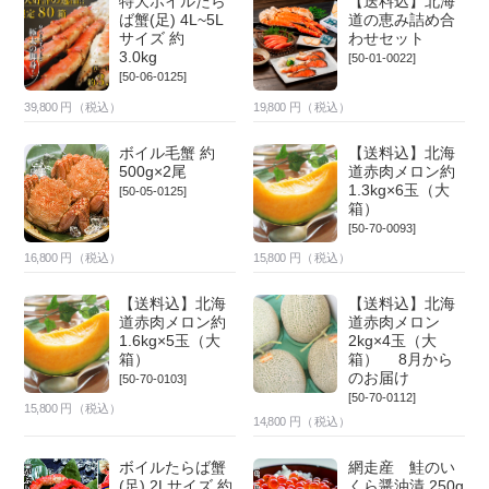
特大ボイルたら
【送料込】北海
ば蟹(足) 4L~5L
道の恵み詰め合
サイズ 約
わせセット
3.0kg
[50-01-0022]
[50-06-0125]
39,800
円（税込）
19,800
円（税込）
ボイル毛蟹 約
【送料込】北海
500g×2尾
道赤肉メロン約
1.3kg×6玉（大
[50-05-0125]
箱）
[50-70-0093]
16,800
円（税込）
15,800
円（税込）
【送料込】北海
【送料込】北海
道赤肉メロン約
道赤肉メロン
1.6kg×5玉（大
2kg×4玉（大
箱）
箱） 8月から
のお届け
[50-70-0103]
[50-70-0112]
15,800
円（税込）
14,800
円（税込）
ボイルたらば蟹
網走産 鮭のい
(足) 2Lサイズ 約
くら醤油漬 250g