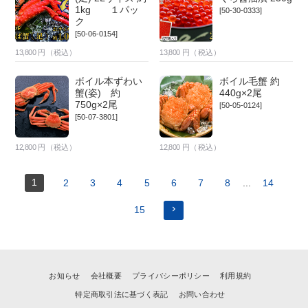
1kg １パッ
[50-30-0333]
ク
[50-06-0154]
13,800
円（税込）
13,800
円（税込）
ボイル本ずわい
ボイル毛蟹 約
蟹(姿) 約
440g×2尾
750g×2尾
[50-05-0124]
[50-07-3801]
12,800
円（税込）
12,800
円（税込）
1
2
3
4
5
6
7
8
...
14
15
お知らせ
会社概要
プライバシーポリシー
利用規約
特定商取引法に基づく表記
お問い合わせ