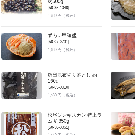
約500g
[50-35-1040]
1,680
円（税込）
ずわい甲羅盛
[50-07-0791]
1,680
円（税込）
羅臼昆布切り落とし 約
160g
[50-65-0010]
1,480
円（税込）
松尾ジンギスカン 特上ラ
ム 約350g
[50-50-0061]