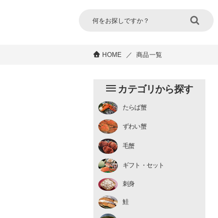
HOME
／
商品一覧
カテゴリから探す
たらば蟹
チルド
ずわい蟹
むき身
むき身
生冷凍
毛蟹
チルド
ギフト・セット
刺身
鮭