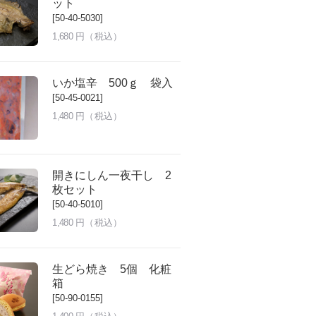
ット
[50-40-5030]
1,680
円（税込）
いか塩辛 500ｇ 袋入
[50-45-0021]
1,480
円（税込）
開きにしん一夜干し 2
枚セット
[50-40-5010]
1,480
円（税込）
生どら焼き 5個 化粧
箱
[50-90-0155]