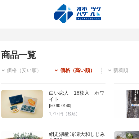
商品一覧
価格（安い順）
価格（高い順）
新着順
白い恋人 18枚入 ホワ
イト
[50-90-0140]
1,717
円（税込）
網走湖産 冷凍大和しじみ