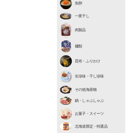
魚卵
いくら
たらこ・明太子
一夜干し
数の子
肉製品
麺類
昆布・ふりかけ
生珍味
生珍味・干し珍味
干し珍味
その他海産物
鍋・しゃぶしゃぶ
お菓子・スイーツ
北海道限定・特選品