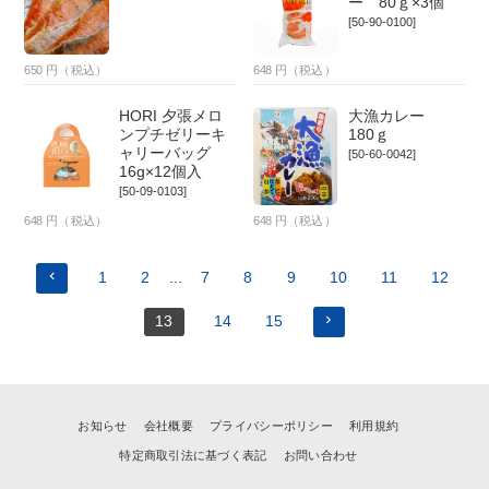
ー 80ｇ×3個
[50-90-0100]
650
円（税込）
648
円（税込）
HORI 夕張メロ
大漁カレー
ンプチゼリーキ
180ｇ
ャリーバッグ
[50-60-0042]
16g×12個入
[50-09-0103]
648
円（税込）
648
円（税込）
1
2
...
7
8
9
10
11
12
13
14
15
お知らせ
会社概要
プライバシーポリシー
利用規約
特定商取引法に基づく表記
お問い合わせ