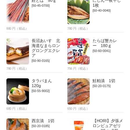
鮭とば 50ｇ
にしん一夜干し
1枚
[50-45-0700]
[50-40-0040]
880
円（税込）
780
円（税込）
長沼あいす 北
たらば蟹カレ
海道なまらロン
ー 180ｇ
グロングエクレ
[50-60-0041]
ア
[50-90-0165]
780
円（税込）
756
円（税込）
タラバまん
鮭粕漬 1切
120g
[50-20-0175]
[50-55-9002]
680
円（税込）
650
円（税込）
西京漬 1切
【HORI】夕張メ
ロンピュアゼリ
[50-20-0185]