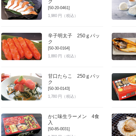
ク
[50-20-0461]
1,980
円（税込）
辛子明太子 250ｇパッ
ク
[50-30-0164]
1,880
円（税込）
甘口たらこ 250ｇパッ
ク
[50-30-0143]
1,780
円（税込）
かに味生ラーメン 4食
入
[50-85-0031]