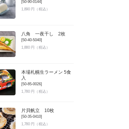
[50-90-0144]
1,890
円（税込）
八角 一夜干し 2枚
[50-40-5040]
1,880
円（税込）
本場札幌生ラーメン 5食
入
[50-85-0026]
1,780
円（税込）
片貝帆立 10枚
[50-35-0410]
1,780
円（税込）