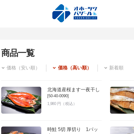
商品一覧
価格（安い順）
価格（高い順）
新着順
北海道産桜ます一夜干し
[50-40-0090]
1,980
円（税込）
時鮭 5切 厚切り 1パッ