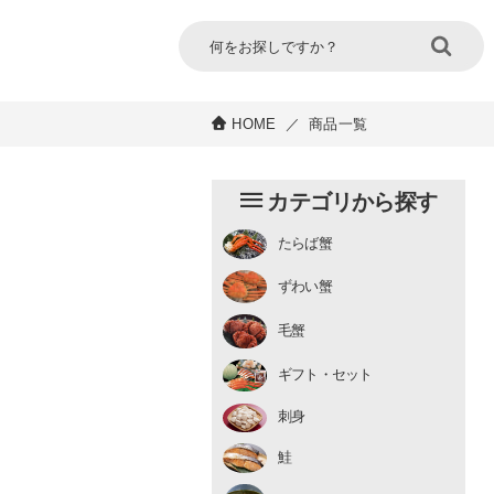
HOME
／
商品一覧
カテゴリから探す
たらば蟹
チルド
ずわい蟹
むき身
むき身
生冷凍
毛蟹
チルド
ギフト・セット
刺身
鮭