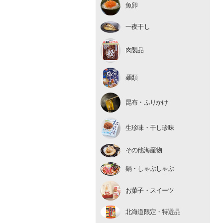
魚卵
いくら
たらこ・明太子
一夜干し
数の子
肉製品
麺類
昆布・ふりかけ
生珍味
生珍味・干し珍味
干し珍味
その他海産物
鍋・しゃぶしゃぶ
お菓子・スイーツ
北海道限定・特選品