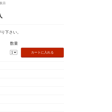
表示
入
がり下さい。
数量