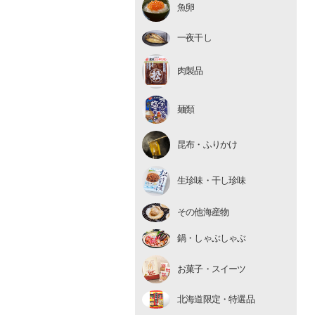
魚卵
いくら
たらこ・明太子
一夜干し
数の子
肉製品
麺類
昆布・ふりかけ
生珍味
生珍味・干し珍味
干し珍味
その他海産物
鍋・しゃぶしゃぶ
お菓子・スイーツ
北海道限定・特選品