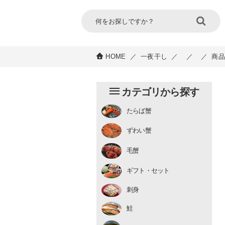
HOME
／
一夜干し
／
／
／
商品
カテゴリから探す
たらば蟹
チルド
ずわい蟹
むき身
むき身
生冷凍
毛蟹
チルド
ギフト・セット
刺身
鮭