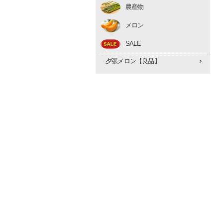
農産物
アスパラ
メロン
とうもろこし
赤肉メロン
たまねぎ
SALE
夕張メロン【優品】
早期予約 10月下旬
夕張メロン【良品】