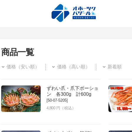
商品一覧
価格（安い順）
価格（高い順）
新着順
ずわい爪・爪下ポーショ
ン 各300g 計600g
[50-07-5205]
4,800
円（税込）