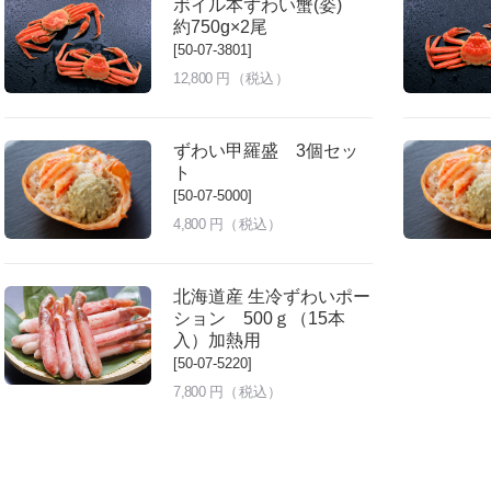
ボイル本ずわい蟹(姿)
約750g×2尾
[50-07-3801]
12,800
円（税込）
ずわい甲羅盛 3個セッ
ト
[50-07-5000]
4,800
円（税込）
北海道産 生冷ずわいポー
ション 500ｇ（15本
入）加熱用
[50-07-5220]
7,800
円（税込）