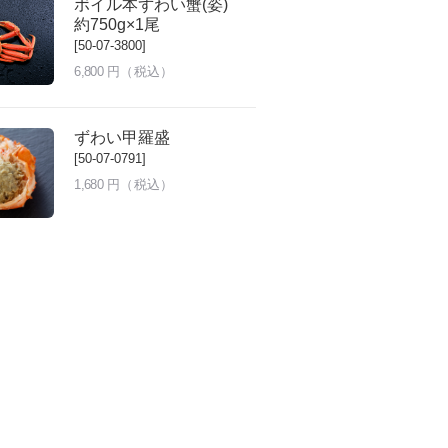
ボイル本ずわい蟹(姿)
約750g×1尾
[50-07-3800]
6,800
円（税込）
ずわい甲羅盛
[50-07-0791]
1,680
円（税込）