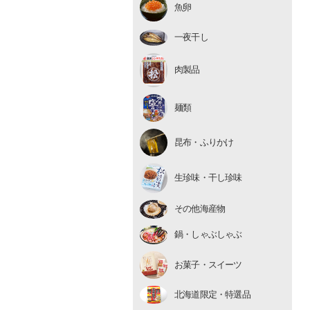
魚卵
いくら
たらこ・明太子
一夜干し
数の子
肉製品
麺類
昆布・ふりかけ
生珍味
生珍味・干し珍味
干し珍味
その他海産物
鍋・しゃぶしゃぶ
お菓子・スイーツ
北海道限定・特選品