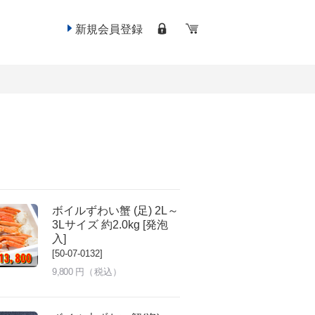
新規会員登録
ボイルずわい蟹 (足) 2L～
3Lサイズ 約2.0kg [発泡
入]
[50-07-0132]
9,800
円（税込）