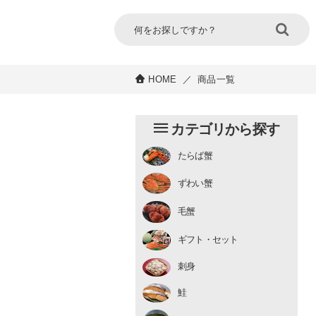
HOME
／
商品一覧
カテゴリから探す
たらば蟹
チルド
ずわい蟹
むき身
むき身
生冷凍
毛蟹
チルド
ギフト・セット
刺身
鮭