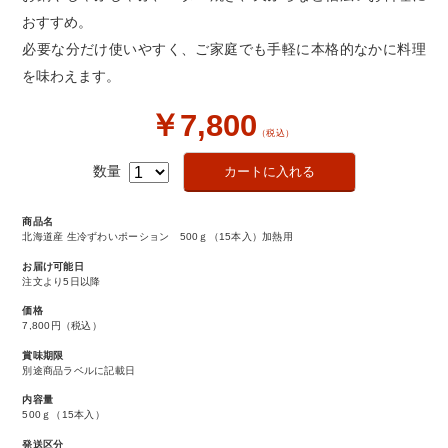
おすすめ。
必要な分だけ使いやすく、ご家庭でも手軽に本格的なかに料理
を味わえます。
￥7,800
（税込）
数量
商品名
北海道産 生冷ずわいポーション 500ｇ（15本入）加熱用
お届け可能日
注文より5日以降
価格
7,800円
（税込）
賞味期限
別途商品ラベルに記載日
内容量
500ｇ（15本入）
発送区分