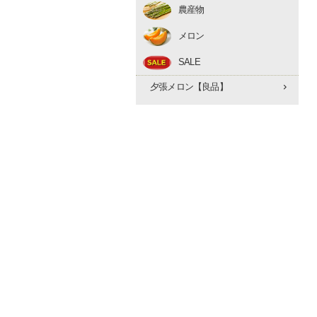
農産物
アスパラ
メロン
とうもろこし
赤肉メロン
たまねぎ
SALE
夕張メロン【優品】
早期予約 10月下旬
夕張メロン【良品】