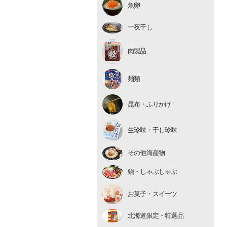
魚卵
いくら
たらこ・明太子
一夜干し
数の子
肉製品
麺類
昆布・ふりかけ
生珍味
生珍味・干し珍味
干し珍味
その他海産物
鍋・しゃぶしゃぶ
お菓子・スイーツ
北海道限定・特選品