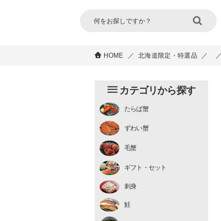
HOME
／
北海道限定・特選品
／
カテゴリから探す
たらば蟹
チルド
ずわい蟹
むき身
むき身
生冷凍
毛蟹
チルド
ギフト・セット
刺身
鮭