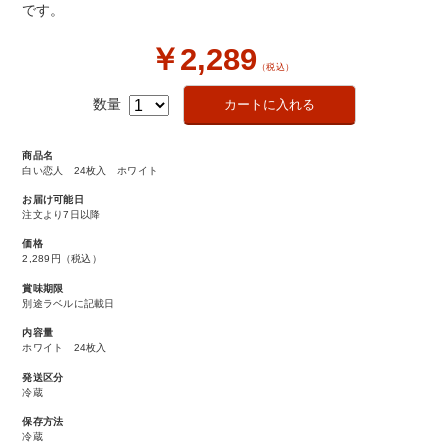
です。
￥2,289
（税込）
数量
商品名
白い恋人 24枚入 ホワイト
お届け可能日
注文より7日以降
価格
2,289円
（税込）
賞味期限
別途ラベルに記載日
内容量
ホワイト 24枚入
発送区分
冷蔵
保存方法
冷蔵