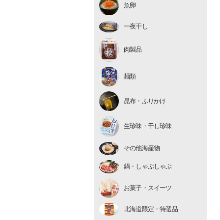
魚卵
いくら
たらこ・明太子
一夜干し
数の子
肉製品
麺類
昆布・ふりかけ
生珍味
生珍味・干し珍味
干し珍味
その他海産物
鍋・しゃぶしゃぶ
お菓子・スイーツ
北海道限定・特選品