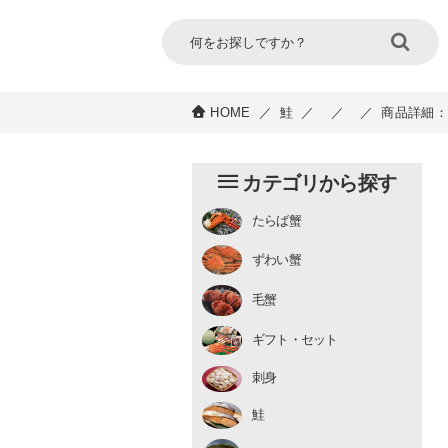
HOME
／
鮭
／
／
／
商品詳細：
カテゴリから探す
たらば蟹
チルド
ずわい蟹
むき身
むき身
生冷凍
毛蟹
チルド
ギフト・セット
刺身
鮭