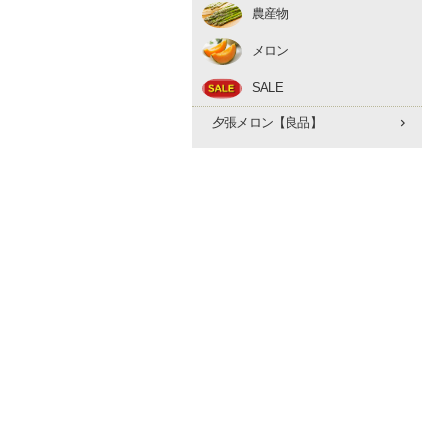
農産物
アスパラ
メロン
とうもろこし
赤肉メロン
たまねぎ
SALE
夕張メロン【優品】
早期予約 10月下旬
夕張メロン【良品】