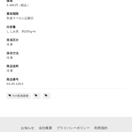
価格
3,480円
（税込）
賞味期限
別途ラベルに記載日
内容量
しじみ貝 約250g×4
発送区分
冷凍
保存方法
冷凍
商品送料
冷凍
商品番号
50-35-1053
その他海産物
お知らせ
会社概要
プライバシーポリシー
利用規約