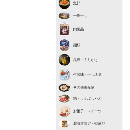
魚卵
いくら
たらこ・明太子
一夜干し
数の子
肉製品
麺類
昆布・ふりかけ
生珍味
生珍味・干し珍味
干し珍味
その他海産物
鍋・しゃぶしゃぶ
お菓子・スイーツ
北海道限定・特選品