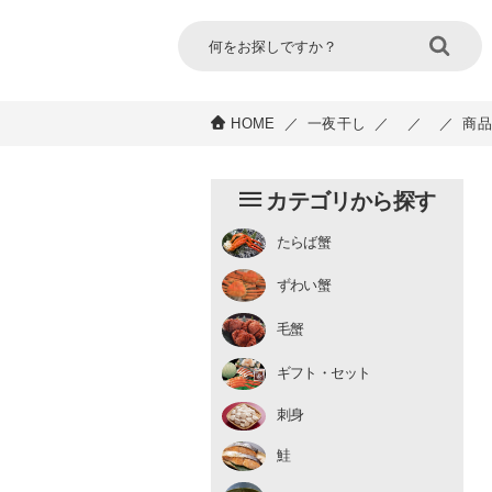
HOME
／
一夜干し
／
／
／
商品
カテゴリから探す
たらば蟹
チルド
ずわい蟹
むき身
むき身
生冷凍
毛蟹
チルド
ギフト・セット
刺身
鮭