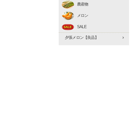
農産物
アスパラ
メロン
とうもろこし
赤肉メロン
たまねぎ
SALE
夕張メロン【優品】
早期予約 10月下旬
夕張メロン【良品】