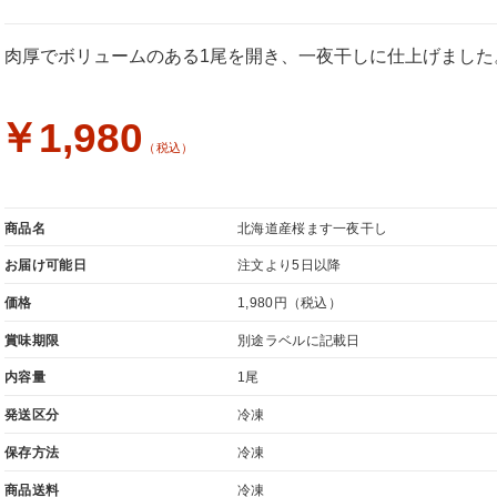
肉厚でボリュームのある1尾を開き、一夜干しに仕上げました
￥1,980
（税込）
商品名
北海道産桜ます一夜干し
お届け可能日
注文より5日以降
価格
1,980円
（税込）
賞味期限
別途ラベルに記載日
内容量
1尾
発送区分
冷凍
保存方法
冷凍
商品送料
冷凍