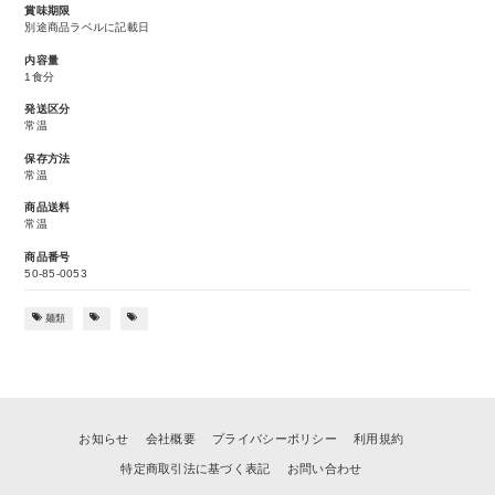
賞味期限
別途商品ラベルに記載日
内容量
1食分
発送区分
常温
保存方法
常温
商品送料
常温
商品番号
50-85-0053
麺類
お知らせ
会社概要
プライバシーポリシー
利用規約
特定商取引法に基づく表記
お問い合わせ