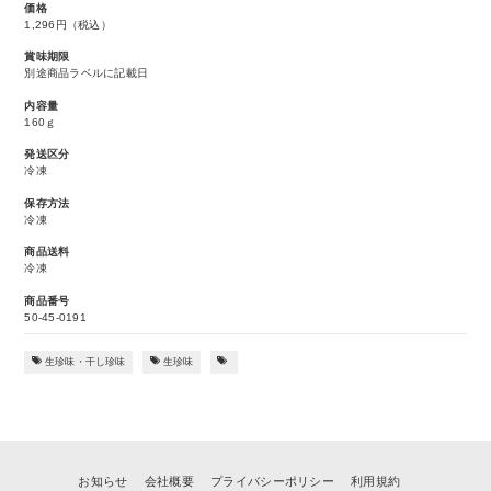
価格
1,296円
（税込）
賞味期限
別途商品ラベルに記載日
内容量
160ｇ
発送区分
冷凍
保存方法
冷凍
商品送料
冷凍
商品番号
50-45-0191
生珍味・干し珍味
生珍味
お知らせ
会社概要
プライバシーポリシー
利用規約