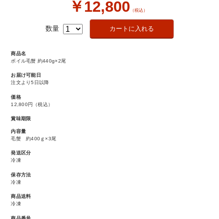
￥12,800
（税込）
数量
商品名
ボイル毛蟹 約440g×2尾
お届け可能日
注文より5日以降
価格
12,800円
（税込）
賞味期限
内容量
毛蟹 約400ｇ×3尾
発送区分
冷凍
保存方法
冷凍
商品送料
冷凍
商品番号