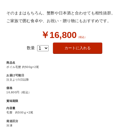
そのままはもちろん、蟹酢や日本酒と合わせても相性抜群。
ご家族で囲む食卓や、お祝い・贈り物にもおすすめです。
￥16,800
（税込）
数量
商品名
ボイル毛蟹 約500g×2尾
お届け可能日
注文より5日以降
価格
16,800円
（税込）
賞味期限
内容量
毛蟹 約500ｇ×2尾
発送区分
冷凍