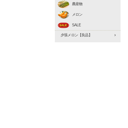
農産物
アスパラ
メロン
とうもろこし
赤肉メロン
たまねぎ
SALE
夕張メロン【優品】
早期予約 10月下旬
夕張メロン【良品】