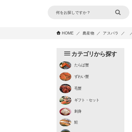
HOME
／
農産物
／
アスパラ
／
カテゴリから探す
たらば蟹
チルド
ずわい蟹
むき身
むき身
生冷凍
毛蟹
チルド
ギフト・セット
刺身
鮭