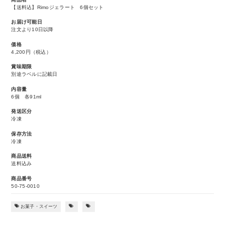
【送料込】Rimoジェラート 6個セット
お届け可能日
注文より10日以降
価格
4,200円
（税込）
賞味期限
別途ラベルに記載日
内容量
6個 各91ml
発送区分
冷凍
保存方法
冷凍
商品送料
送料込み
商品番号
50-75-0010
お菓子・スイーツ