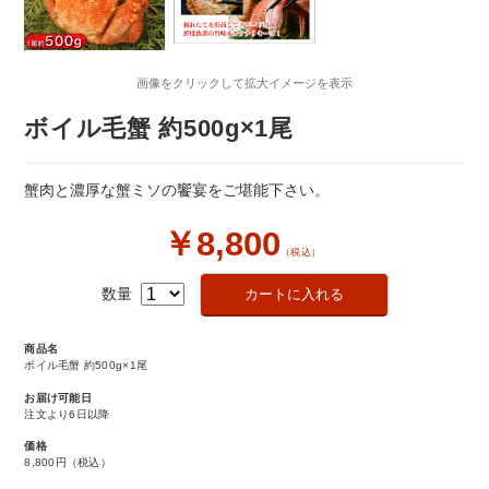
画像をクリックして拡大イメージを表示
ボイル毛蟹 約500g×1尾
蟹肉と濃厚な蟹ミソの饗宴をご堪能下さい。
￥8,800
（税込）
数量
商品名
ボイル毛蟹 約500g×1尾
お届け可能日
注文より6日以降
価格
8,800円
（税込）