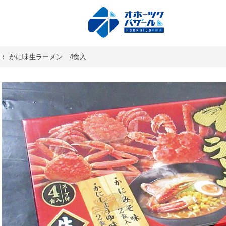
： かに味生ラーメン 4食入