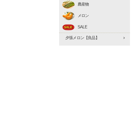
農産物
アスパラ
メロン
とうもろこし
赤肉メロン
たまねぎ
SALE
夕張メロン【優品】
早期予約 10月下旬
夕張メロン【良品】