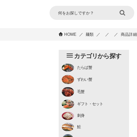
HOME
／
麺類
／
／
／
商品詳細
カテゴリから探す
たらば蟹
チルド
ずわい蟹
むき身
むき身
生冷凍
毛蟹
チルド
ギフト・セット
刺身
鮭