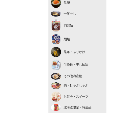
魚卵
いくら
たらこ・明太子
一夜干し
数の子
肉製品
麺類
昆布・ふりかけ
生珍味
生珍味・干し珍味
干し珍味
その他海産物
鍋・しゃぶしゃぶ
お菓子・スイーツ
北海道限定・特選品