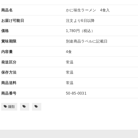
商品名
かに味生ラーメン 4食入
お届け可能日
注文より6日以降
価格
1,780円
（税込）
賞味期限
別途商品ラベルに記載日
内容量
4食
発送区分
常温
保存方法
常温
商品送料
常温
商品番号
50-85-0031
麺類