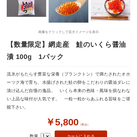
画像をクリックして拡大イメージを表示
【数量限定】網走産 鮭のいくら醤油
漬 100g 1パック
流氷がもたらす豊富な栄養（プランクトン）で満たされたオホ
ーツク海で育ち、水揚げされた鮭の卵をこだわりの醤油ダレに
漬け込んだ自慢の逸品。 いくら本来の色味・風味を損なわな
い上品な味付が人気です。 一粒一粒からあふれる旨味をご堪
能下さい。
￥5,800
（税込）
数量