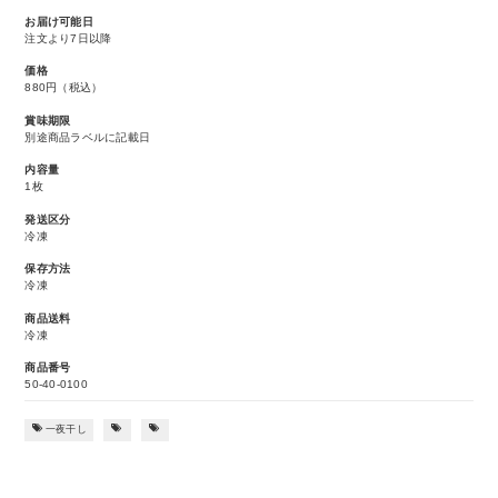
お届け可能日
注文より7日以降
価格
880円
（税込）
賞味期限
別途商品ラベルに記載日
内容量
1枚
発送区分
冷凍
保存方法
冷凍
商品送料
冷凍
商品番号
50-40-0100
一夜干し