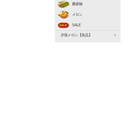
農産物
アスパラ
メロン
とうもろこし
赤肉メロン
たまねぎ
SALE
夕張メロン【優品】
早期予約 10月下旬
夕張メロン【良品】