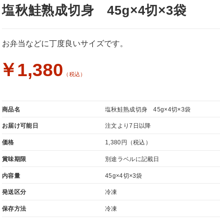
塩秋鮭熟成切身 45g×4切×3袋
お弁当などに丁度良いサイズです。
￥1,380
（税込）
商品名
塩秋鮭熟成切身 45g×4切×3袋
お届け可能日
注文より7日以降
価格
1,380円
（税込）
賞味期限
別途ラベルに記載日
内容量
45g×4切×3袋
発送区分
冷凍
保存方法
冷凍