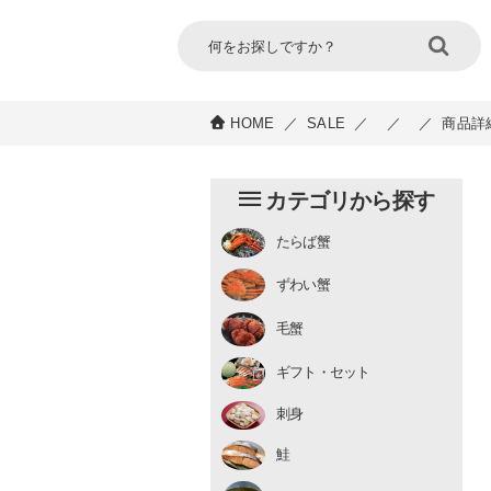
HOME
／
SALE
／
／
／
商品詳
カテゴリから探す
たらば蟹
チルド
ずわい蟹
むき身
むき身
生冷凍
毛蟹
チルド
ギフト・セット
刺身
鮭