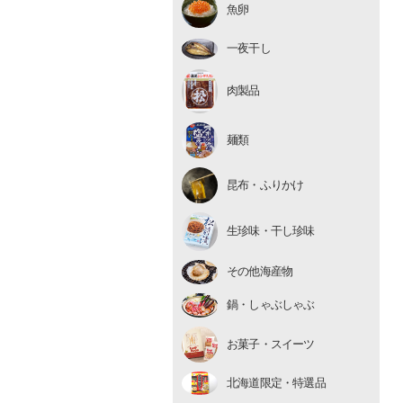
魚卵
いくら
たらこ・明太子
一夜干し
数の子
肉製品
麺類
昆布・ふりかけ
生珍味
生珍味・干し珍味
干し珍味
その他海産物
鍋・しゃぶしゃぶ
お菓子・スイーツ
北海道限定・特選品