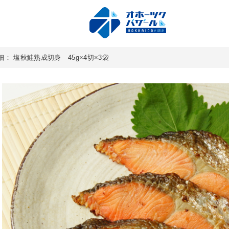
細： 塩秋鮭熟成切身 45g×4切×3袋