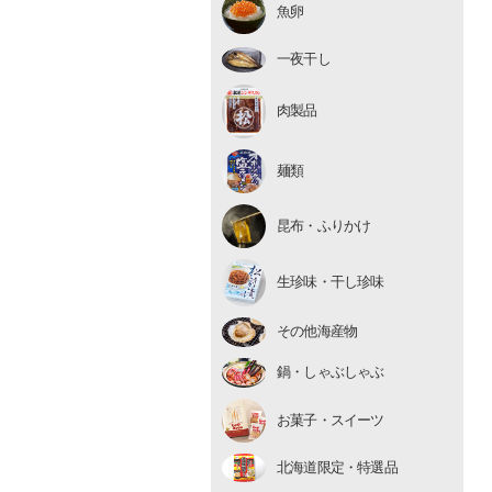
魚卵
いくら
たらこ・明太子
一夜干し
数の子
肉製品
麺類
昆布・ふりかけ
生珍味
生珍味・干し珍味
干し珍味
その他海産物
鍋・しゃぶしゃぶ
お菓子・スイーツ
北海道限定・特選品