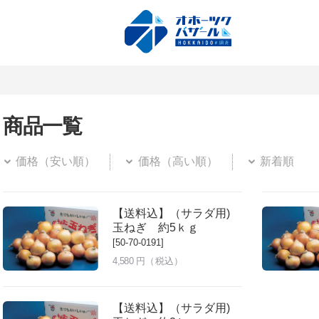
商品一覧
価格（安い順）
価格（高い順）
新着順
【送料込】（サラダ用)
玉ねぎ 約5ｋｇ
[50-70-0191]
4,580
円（税込）
【送料込】（サラダ用)