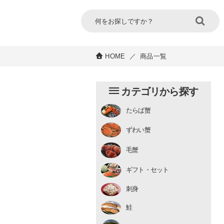
HOME
／
商品一覧
カテゴリから探す
たらば蟹
チルド
ずわい蟹
むき身
むき身
生冷凍
毛蟹
チルド
ギフト・セット
刺身
鮭