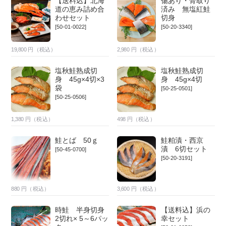
【送料込】北海
傷あり・骨取り
道の恵み詰め合
済み 無塩紅鮭
わせセット
切身
[50-01-0022]
[50-20-3340]
19,800
円（税込）
2,980
円（税込）
塩秋鮭熟成切
塩秋鮭熟成切
身 45g×4切×3
身 45g×4切
袋
[50-25-0501]
[50-25-0506]
1,380
円（税込）
498
円（税込）
鮭とば 50ｇ
鮭粕漬・西京
漬 6切セット
[50-45-0700]
[50-20-3191]
880
円（税込）
3,600
円（税込）
時鮭 半身切身
【送料込】浜の
2切れ× 5～6パッ
幸セット