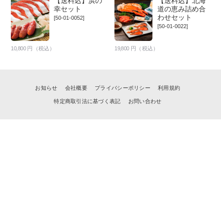
【送料込】浜の
【送料込】北海
幸セット
道の恵み詰め合
わせセット
[50-01-0052]
[50-01-0022]
10,800
円（税込）
19,800
円（税込）
お知らせ
会社概要
プライバシーポリシー
利用規約
特定商取引法に基づく表記
お問い合わせ