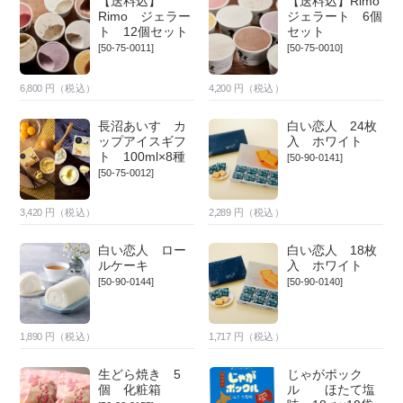
【送料込】
【送料込】Rimo
Rimo ジェラー
ジェラート 6個
ト 12個セット
セット
[50-75-0011]
[50-75-0010]
6,800
円（税込）
4,200
円（税込）
長沼あいす カ
白い恋人 24枚
ップアイスギフ
入 ホワイト
ト 100ml×8種
[50-90-0141]
[50-75-0012]
3,420
円（税込）
2,289
円（税込）
白い恋人 ロー
白い恋人 18枚
ルケーキ
入 ホワイト
[50-90-0144]
[50-90-0140]
1,890
円（税込）
1,717
円（税込）
生どら焼き 5
じゃがポック
個 化粧箱
ル ほたて塩