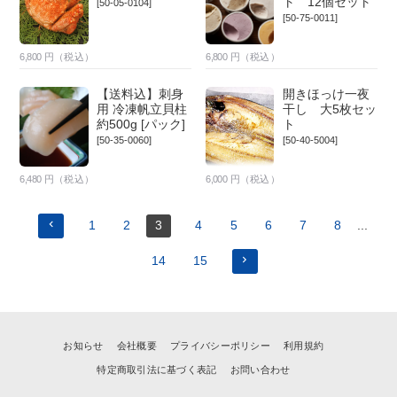
ト 12個セット
[50-05-0104]
[50-75-0011]
6,800
円（税込）
6,800
円（税込）
【送料込】刺身
開きほっけ一夜
用 冷凍帆立貝柱
干し 大5枚セッ
約500g [パック]
ト
[50-35-0060]
[50-40-5004]
6,480
円（税込）
6,000
円（税込）
1
2
3
4
5
6
7
8
...
14
15
お知らせ
会社概要
プライバシーポリシー
利用規約
特定商取引法に基づく表記
お問い合わせ