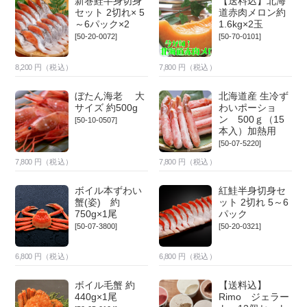
新巻鮭半身切身
【送料込】北海
セット 2切れ× 5
道赤肉メロン約
～6パック×2
1.6kg×2玉
[50-20-0072]
[50-70-0101]
8,200
円（税込）
7,800
円（税込）
ぼたん海老 大
北海道産 生冷ず
サイズ 約500g
わいポーショ
ン 500ｇ（15
[50-10-0507]
本入）加熱用
[50-07-5220]
7,800
円（税込）
7,800
円（税込）
ボイル本ずわい
紅鮭半身切身セ
蟹(姿) 約
ット 2切れ 5～6
750g×1尾
パック
[50-07-3800]
[50-20-0321]
6,800
円（税込）
6,800
円（税込）
ボイル毛蟹 約
【送料込】
440g×1尾
Rimo ジェラー