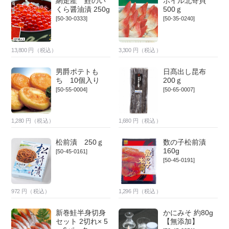
網走産 鮭のい
ボイル北寄貝
くら醤油漬 250g
500ｇ
[50-30-0333]
[50-35-0240]
13,800
円（税込）
3,300
円（税込）
男爵ポテトも
日髙出し昆布
ち 10個入り
200ｇ
[50-55-0004]
[50-65-0007]
1,280
円（税込）
1,680
円（税込）
松前漬 250ｇ
数の子松前漬
160g
[50-45-0161]
[50-45-0191]
972
円（税込）
1,296
円（税込）
新巻鮭半身切身
かにみそ 約80g
セット 2切れ× 5
【無添加】