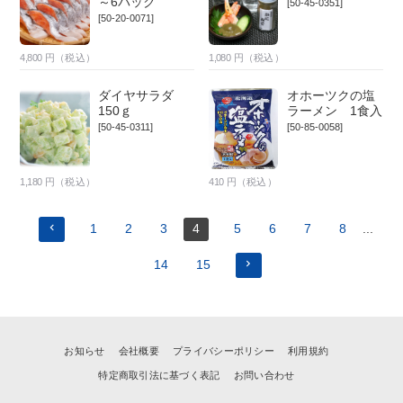
～6パック
[50-45-0351]
[50-20-0071]
4,800
円（税込）
1,080
円（税込）
ダイヤサラダ
オホーツクの塩
150ｇ
ラーメン 1食入
[50-45-0311]
[50-85-0058]
1,180
円（税込）
410
円（税込）
1
2
3
4
5
6
7
8
...
14
15
お知らせ
会社概要
プライバシーポリシー
利用規約
特定商取引法に基づく表記
お問い合わせ