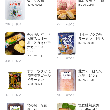
塩ハッカ飴
生どら焼き 1個
[50-90-0007]
[50-90-0150]
216
円（税込）
250
円（税込）
長沼あいす さ
オホーツクの塩
っぽろ大通公
ラーメン 1食入
園 とうきびモ
[50-85-0058]
ナカアイス
130ml
[50-75-0013]
410
円（税込）
300
円（税込）
オホーツクかに
北の旬 ほたて
味噌濃熟ゴール
塩辛 140ｇ
ドラーメン
[50-45-0133]
[50-85-0053]
421
円（税込）
480
円（税込）
北の旬 松前
塩秋鮭熟成切
漬 95ｇ
身 45g×4切