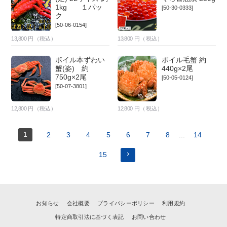
1kg １パッ
[50-30-0333]
ク
[50-06-0154]
13,800
円（税込）
13,800
円（税込）
ボイル本ずわい
ボイル毛蟹 約
蟹(姿) 約
440g×2尾
750g×2尾
[50-05-0124]
[50-07-3801]
12,800
円（税込）
12,800
円（税込）
1
2
3
4
5
6
7
8
...
14
15
お知らせ
会社概要
プライバシーポリシー
利用規約
特定商取引法に基づく表記
お問い合わせ