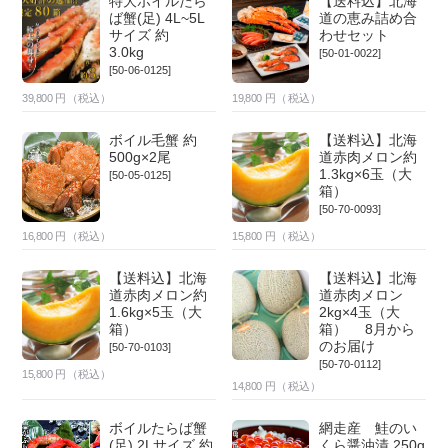
特大ボイルたら
【送料込】北海
ば蟹(足) 4L~5L
道の恵み詰め合
サイズ 約
わせセット
3.0kg
[50-01-0022]
[50-06-0125]
39,800
円（税込）
19,800
円（税込）
ボイル毛蟹 約
【送料込】北海
500g×2尾
道赤肉メロン約
1.3kg×6玉（大
[50-05-0125]
箱）
[50-70-0093]
16,800
円（税込）
15,800
円（税込）
【送料込】北海
【送料込】北海
道赤肉メロン約
道赤肉メロン
1.6kg×5玉（大
2kg×4玉（大
箱）
箱） 8月から
のお届け
[50-70-0103]
[50-70-0112]
15,800
円（税込）
14,800
円（税込）
ボイルたらば蟹
網走産 鮭のい
(足) 2Lサイズ 約
くら醤油漬 250g