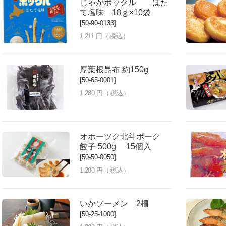
じゃがポックル ほた
て塩味 18ｇ×10袋
[50-90-0133]
1,211
円（税込）
厚葉根昆布 約150g
[50-65-0001]
1,280
円（税込）
オホーツク北斗ポーク
餃子 500g 15個入
[50-50-0050]
1,280
円（税込）
いかソーメン 2柵
[50-25-1000]