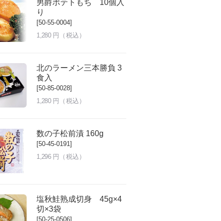
男爵ポテトもち 10個入
り
[50-55-0004]
1,280
円（税込）
北のラーメン三本勝負 3
食入
[50-85-0028]
1,280
円（税込）
数の子松前漬 160g
[50-45-0191]
1,296
円（税込）
塩秋鮭熟成切身 45g×4
切×3袋
[50-25-0506]