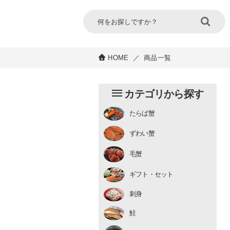
HOME
／
商品一覧
カテゴリから探す
たらば蟹
チルド
ずわい蟹
むき身
むき身
生冷凍
毛蟹
チルド
ギフト・セット
刺身
鮭