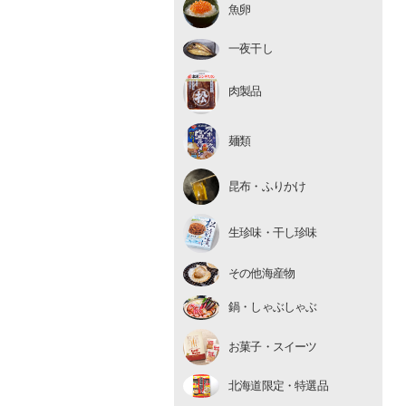
魚卵
いくら
たらこ・明太子
一夜干し
数の子
肉製品
麺類
昆布・ふりかけ
生珍味
生珍味・干し珍味
干し珍味
その他海産物
鍋・しゃぶしゃぶ
お菓子・スイーツ
北海道限定・特選品